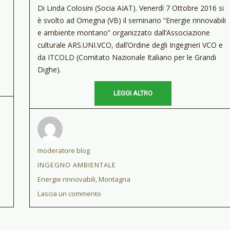
Di Linda Colosini (Socia AIAT). Venerdì 7 Ottobre 2016 si
è svolto ad Omegna (VB) il seminario “Energie rinnovabili
e ambiente montano” organizzato dall’Associazione
culturale ARS.UNI.VCO, dall’Ordine degli Ingegneri VCO e
da ITCOLD (Comitato Nazionale Italiano per le Grandi
Dighe).
LEGGI ALTRO
Autore
moderatore blog
CATEGORIE
INGEGNO AMBIENTALE
Tag
Energie rinnovabili
,
Montagna
Lascia un commento
su
ENERGIE
RINNOVABILI
ED