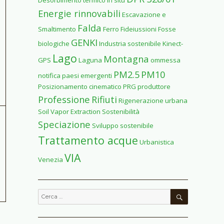
Desorbimento termico in situ
Energie rinnovabili
Escavazione e
Falda
Smaltimento
Ferro
Fideiussioni
Fosse
GENKI
biologiche
Industria sostenibile
Kinect-
Lago
Montagna
GPS
Laguna
ommessa
PM2.5
PM10
notifica
paesi emergenti
Posizionamento cinematico
PRG
produttore
Professione
Rifiuti
Rigenerazione urbana
Soil Vapor Extraction
Sostenibilità
Speciazione
Sviluppo sostenibile
Trattamento acque
Urbanistica
VIA
Venezia
CERCA
Cerca: