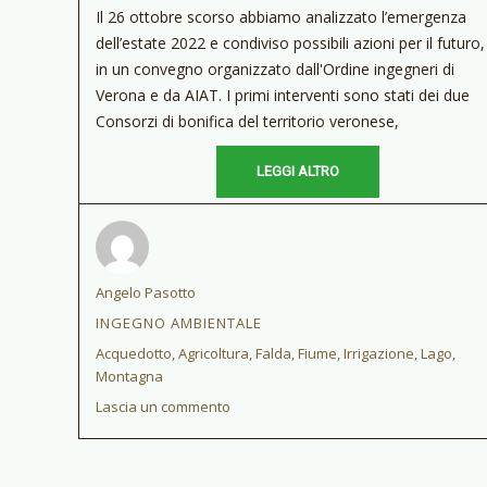
Il 26 ottobre scorso abbiamo analizzato l’emergenza
dell’estate 2022 e condiviso possibili azioni per il futuro,
in un convegno organizzato dall'Ordine ingegneri di
Verona e da AIAT. I primi interventi sono stati dei due
Consorzi di bonifica del territorio veronese,
LEGGI ALTRO
Autore
Angelo Pasotto
CATEGORIE
INGEGNO AMBIENTALE
Tag
Acquedotto
,
Agricoltura
,
Falda
,
Fiume
,
Irrigazione
,
Lago
,
Montagna
Lascia un commento
su
Emergenza
idrica
e