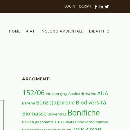
LOGIN
|
ISCRIVITI
HOME
AIAT
INGEGNO AMBIENTALE
DIBATTITO
ARGOMENTI
152/06
AUA
Air sparging
Analisi di rischio
Benzo(a)pirene
Biodiversità
Barene
Bonifiche
Biomasse
Bioventing
Bovisa gasometri
BTEX
Cavitazione idrodinamica
DPR 328/01