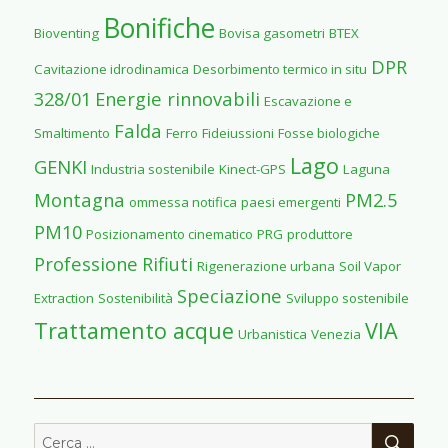
Venezia
Bonifiche
Bioventing
Bovisa gasometri
BTEX
DPR
Cavitazione idrodinamica
Desorbimento termico in situ
328/01
Energie rinnovabili
Escavazione e
Falda
Smaltimento
Ferro
Fideiussioni
Fosse biologiche
Lago
GENKI
Industria sostenibile
Kinect-GPS
Laguna
Montagna
PM2.5
ommessa notifica
paesi emergenti
PM10
Posizionamento cinematico
PRG
produttore
Professione
Rifiuti
Rigenerazione urbana
Soil Vapor
Speciazione
Extraction
Sostenibilità
Sviluppo sostenibile
Trattamento acque
VIA
Urbanistica
Venezia
CER
Cerca: