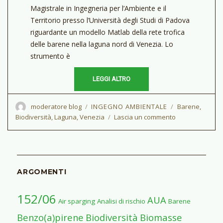
Magistrale in Ingegneria per l’Ambiente e il
Territorio presso l’Università degli Studi di Padova
riguardante un modello Matlab della rete trofica
delle barene nella laguna nord di Venezia. Lo
strumento è
LEGGI ALTRO
Autore
moderatore blog
CATEGORIE
INGEGNO AMBIENTALE
Tag
Barene
,
Biodiversità
,
Laguna
,
Venezia
Lascia un commento
su
Modellazione
della
rete
trofica
delle
ARGOMENTI
barene
della
152/06
AUA
laguna
Air sparging
Analisi di rischio
Barene
nord
Benzo(a)pirene
Biodiversità
Biomasse
di