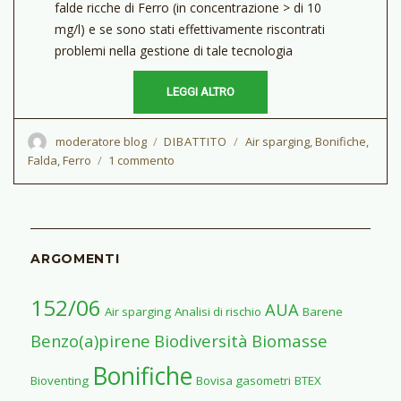
falde ricche di Ferro (in concentrazione > di 10
mg/l) e se sono stati effettivamente riscontrati
problemi nella gestione di tale tecnologia
LEGGI ALTRO
Autore
moderatore blog
CATEGORIE
DIBATTITO
Tag
Air sparging
,
Bonifiche
,
Falda
,
Ferro
1 commento
su
Bonifica
della
falda
tramite
Air
ARGOMENTI
Sparging
152/06
AUA
Air sparging
Analisi di rischio
Barene
Benzo(a)pirene
Biodiversità
Biomasse
Bonifiche
Bioventing
Bovisa gasometri
BTEX