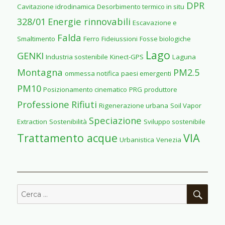
DPR
Cavitazione idrodinamica
Desorbimento termico in situ
328/01
Energie rinnovabili
Escavazione e
Falda
Smaltimento
Ferro
Fideiussioni
Fosse biologiche
Lago
GENKI
Industria sostenibile
Kinect-GPS
Laguna
Montagna
PM2.5
ommessa notifica
paesi emergenti
PM10
Posizionamento cinematico
PRG
produttore
Professione
Rifiuti
Rigenerazione urbana
Soil Vapor
Speciazione
Extraction
Sostenibilità
Sviluppo sostenibile
Trattamento acque
VIA
Urbanistica
Venezia
CER
Cerca: