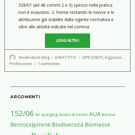
328/01 (art.46 commi 2 e 3) spesso nella pratica
non è esaustivo. 2. Ferme restando le riserve e le
attribuzioni già stabilite dalla vigente normativa e
oltre alle attività indicate nel comma
LEGGI ALTRO
Autore
moderatore blog
CATEGORIE
DIBATTITO
Tag
DPR 328/01
,
Ing.Junior
,
Professione
1 commento
su
Attività
proprie
degli
Ing.
Sezione
ARGOMENTI
A
e
152/06
AUA
degli
Air sparging
Analisi di rischio
Barene
Ing.
Benzo(a)pirene
Biodiversità
Biomasse
Junior,
Sezione