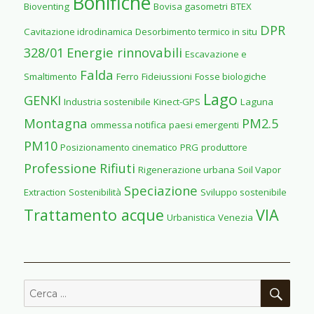
Bonifiche
Bioventing
Bovisa gasometri
BTEX
B
DPR
Cavitazione idrodinamica
Desorbimento termico in situ
328/01
Energie rinnovabili
Escavazione e
Falda
Smaltimento
Ferro
Fideiussioni
Fosse biologiche
Lago
GENKI
Industria sostenibile
Kinect-GPS
Laguna
Montagna
PM2.5
ommessa notifica
paesi emergenti
PM10
Posizionamento cinematico
PRG
produttore
Professione
Rifiuti
Rigenerazione urbana
Soil Vapor
Speciazione
Extraction
Sostenibilità
Sviluppo sostenibile
Trattamento acque
VIA
Urbanistica
Venezia
CER
Cerca: