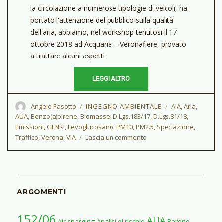
la circolazione a numerose tipologie di veicoli, ha
portato l'attenzione del pubblico sulla qualità
dell'aria, abbiamo, nel workshop tenutosi il 17
ottobre 2018 ad Acquaria – Veronafiere, provato
a trattare alcuni aspetti
LEGGI ALTRO
Autore
Angelo Pasotto
CATEGORIE
INGEGNO AMBIENTALE
Tag
AIA
,
Aria
,
AUA
,
Benzo(a)pirene
,
Biomasse
,
D.Lgs.183/17
,
D.Lgs.81/18
,
Emissioni
,
GENKI
,
Levoglucosano
,
PM10
,
PM2.5
,
Speciazione
,
Traffico
,
Verona
,
VIA
Lascia un commento
su
STRATEGIE
PER
IL
MIGLIORAMENTO
DELLA
ARGOMENTI
QUALITA’
DELL’ARIA
152/06
AUA
Air sparging
Analisi di rischio
Barene