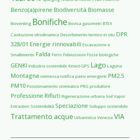
Benzo(a)pirene
Biodiversità
Biomasse
Bonifiche
Bioventing
Bovisa gasometri
BTEX
DPR
Cavitazione idrodinamica
Desorbimento termico in situ
328/01
Energie rinnovabili
Escavazione e
Falda
Smaltimento
Ferro
Fideiussioni
Fosse biologiche
Lago
GENKI
Industria sostenibile
Kinect-GPS
Laguna
Montagna
PM2.5
ommessa notifica
paesi emergenti
PM10
Posizionamento cinematico
PRG
produttore
Professione
Rifiuti
Rigenerazione urbana
Soil Vapor
Speciazione
Extraction
Sostenibilità
Sviluppo sostenibile
Trattamento acque
VIA
Urbanistica
Venezia